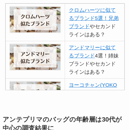
クロムハーツに似て
るブランド5選！兄弟
ブランド
やセカンド
ラインはある？
アンドマリーに似て
るブランド
4選！姉妹
ブランドやセカンド
ラインはある？
ヨーコチャン(YOKO
CHAN)に似てるブラ
ンド
3選！セカンドラ
インはある？
アンテプリマのバッグの年齢層は30代が
リュミエに似てるブ
中心の調査結果に