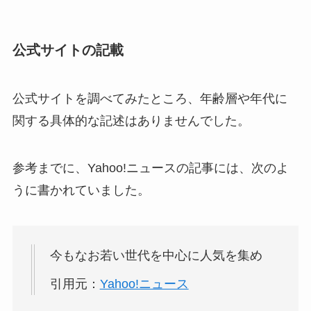
ピアスやネックレス
は？
公式サイトの記載
ビルケンシュトック
に似てるブランド
4
公式サイトを調べてみたところ、年齢層や年代に
選！姉妹ブランドや
似たサンダルは？
関する具体的な記述はありませんでした。
エムズグレイシーに
参考までに、Yahoo!ニュースの記事には、次のよ
似たブランド5選！50
代はダサい？店舗や
うに書かれていました。
アウトレット
OHOTOROに似てる
今もなお若い世代を中心に人気を集め
ブランド4選！店舗は
日本の大阪にある？
引用元：
Yahoo!ニュース
評判
は？