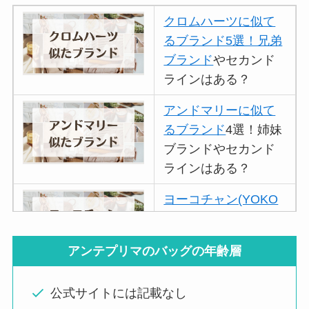
クロムハーツに似て
るブランド5選！兄弟
ブランド
やセカンド
ラインはある？
アンドマリーに似て
るブランド
4選！姉妹
ブランドやセカンド
ラインはある？
ヨーコチャン(YOKO
CHAN)に似てるブラ
ンド
3選！セカンドラ
アンテプリマのバッグの年齢層
インはある？
リュミエに似てるブ
公式サイトには記載なし
ランド4選！エシカと