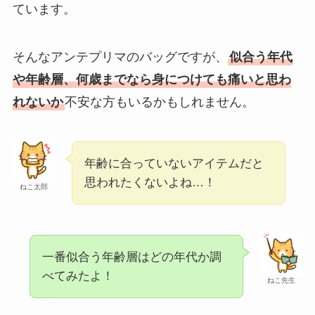
ピアスやネックレス
ています。
は？
そんなアンテプリマのバッグですが、
似合う年代
ビルケンシュトック
に似てるブランド
4
や年齢層、何歳までなら身につけても痛いと思わ
選！姉妹ブランドや
れないか
不安な方もいるかもしれません。
似たサンダルは？
エムズグレイシーに
年齢に合っていないアイテムだと
似たブランド5選！50
思われたくないよね…！
代はダサい？店舗や
ねこ太郎
アウトレット
OHOTOROに似てる
一番似合う年齢層はどの年代か調
ブランド4選！店舗は
べてみたよ！
日本の大阪にある？
ねこ先生
評判
は？