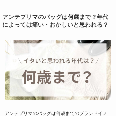
ンド
3選！セカンドラ
インはある？
アンテプリマのバッグは何歳まで？年代
リュミエに似てるブ
によっては痛い・おかしいと思われる？
ランド4選！エシカと
同じ？どこの国
でセ
カンドラインはあ
る？
エシカに似てるブラ
ンド
5選！セカンドラ
インはある？
セルフォードに似て
いる類似ブランド
5
選！セカンドライン
はある？
アンテプリマのバッグは何歳までのブランドイメ