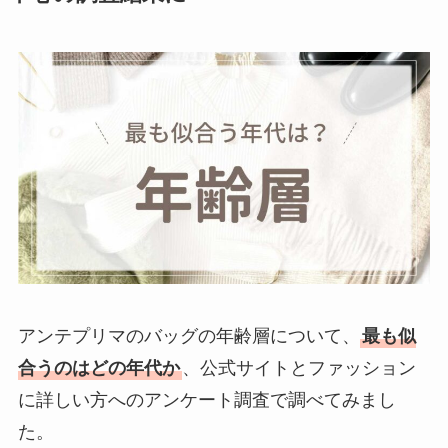
ランド4選！エシカと
同じ？どこの国
でセ
カンドラインはあ
る？
エシカに似てるブラ
ンド
5選！セカンドラ
インはある？
セルフォードに似て
いる類似ブランド
5
選！セカンドライン
はある？
アンテプリマのバッグの年齢層について、
最も似
合うのはどの年代か
、公式サイトとファッション
ヴァンクリーフに似
に詳しい方へのアンケート調査で調べてみまし
てるブランドはアン
た。
テプリマ
とこの3つ！