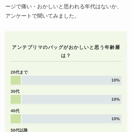
ージで痛い・おかしいと思われる年代はないか、
ヴァンクリーフに似
アンケートで聞いてみました。
てるブランドはアン
テプリマ
とこの3つ！
ピアスやネックレス
は？
アンテプリマのバッグがおかしいと思う年齢層
ビルケンシュトック
は？
に似てるブランド
4
選！姉妹ブランドや
20代まで
似たサンダルは？
10%
30代
エムズグレイシーに
10%
似たブランド5選！50
代はダサい？店舗や
40代
アウトレット
10%
50代以降
OHOTOROに似てる