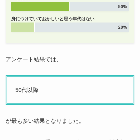
50%
ブランド4選！店舗は
日本の大阪にある？
身につけていておかしいと思う年代はない
評判
は？
20%
アンケート結果では、
50代以降
が最も多い結果となりました。