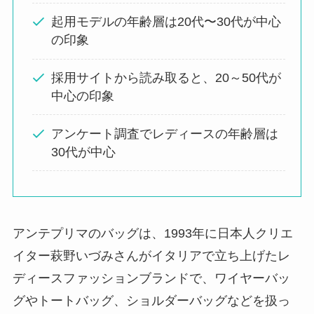
同じ？どこの国
でセ
起用モデルの年齢層は20代〜30代が中心
カンドラインはあ
の印象
る？
採用サイトから読み取ると、20～50代が
エシカに似てるブラ
中心の印象
ンド
5選！セカンドラ
インはある？
アンケート調査でレディースの年齢層は
30代が中心
セルフォードに似て
いる類似ブランド
5
選！セカンドライン
はある？
アンテプリマのバッグは、1993年に日本人クリエ
イター萩野いづみさんがイタリアで立ち上げたレ
ヴァンクリーフに似
ディースファッションブランドで、ワイヤーバッ
てるブランドはアン
テプリマ
とこの3つ！
グやトートバッグ、ショルダーバッグなどを扱っ